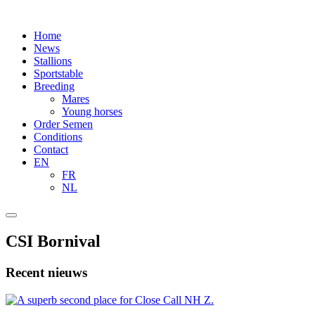
Home
News
Stallions
Sportstable
Breeding
Mares
Young horses
Order Semen
Conditions
Contact
EN
FR
NL
CSI Bornival
Recent nieuws